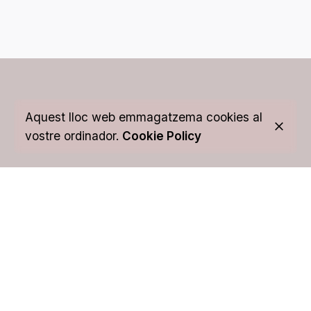
Aquest lloc web emmagatzema cookies al
vostre ordinador.
Cookie Policy
En parlem?
Contacta'ns