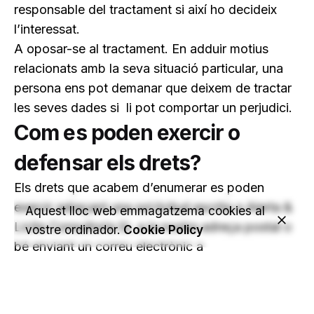
responsable del tractament si així ho decideix
l’interessat.
A oposar-se al tractament.
En adduir motius
relacionats amb la seva situació particular, una
persona ens pot demanar que deixem de tractar
les seves dades si
li pot comportar un perjudici.
Com es poden exercir o
defensar els drets?
Els drets que acabem d’enumerar es poden
exercir adreçant una sol·licitud escrita a Alerta &
Aquest lloc web emmagatzema cookies al
Licita Consultoria SL a la nostra adreça postal o
vostre ordinador.
Cookie Policy
bé enviant un correu electrònic a
administracio@licitacionspubliques.com indicant
en tots els casos “Protecció de dades
personals”. Si no s’ha obtingut resposta