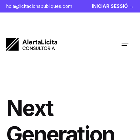
Skip
hola@licitacionspubliques.com
INICIAR SESSIÓ →
to
content
Next
Generation