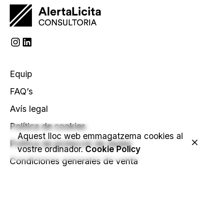
Instagram
LinkedIn
Equip
FAQ’s
Avís legal
Política de cookies
Aquest lloc web emmagatzema cookies al
Política de protecció de dades
vostre ordinador.
Cookie Policy
Condiciones generales de venta
C. Francesc Coll i Turbau, 5 entresol 1a
17001 Girona