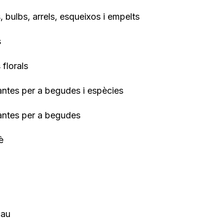
, bulbs, arrels, esqueixos i empelts
s
florals
lantes per a begudes i espècies
lantes per a begudes
è
e
cau