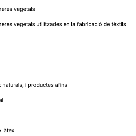
meres vegetals
eres vegetals utilitzades en la fabricació de tèxtils
x naturals, i productes afins
al
 làtex