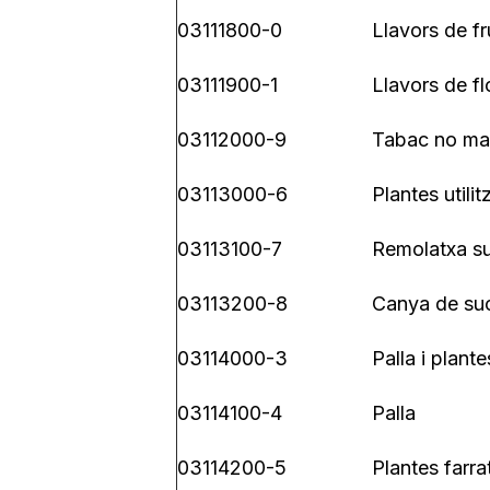
03111800-0
Llavors de fr
03111900-1
Llavors de fl
03112000-9
Tabac no ma
03113000-6
Plantes utili
03113100-7
Remolatxa s
03113200-8
Canya de su
03114000-3
Palla i plant
03114100-4
Palla
03114200-5
Plantes farra