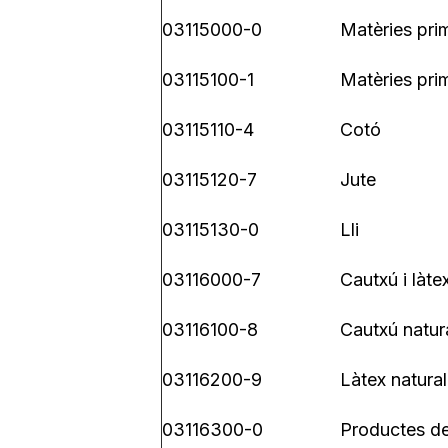
03115000-0
Matèries pri
03115100-1
Matèries prim
03115110-4
Cotó
03115120-7
Jute
03115130-0
Lli
03116000-7
Cautxú i làte
03116100-8
Cautxú natur
03116200-9
Làtex natural
03116300-0
Productes de