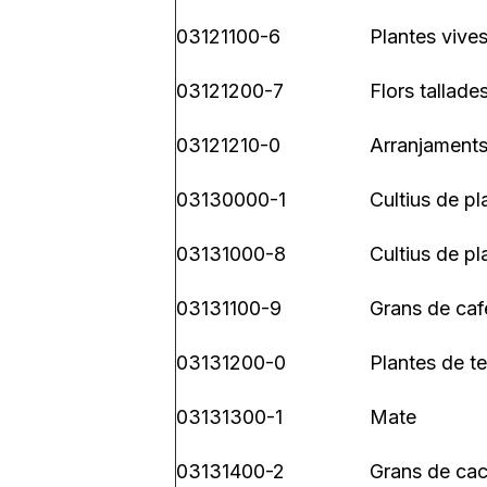
03121100-6
Plantes vives
03121200-7
Flors tallade
03121210-0
Arranjaments 
03130000-1
Cultius de p
03131000-8
Cultius de p
03131100-9
Grans de caf
03131200-0
Plantes de t
03131300-1
Mate
03131400-2
Grans de ca