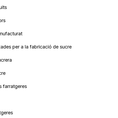
uits
ors
nufacturat
tzades per a la fabricació de sucre
ucrera
cre
es farratgeres
tgeres