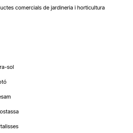
ductes comercials de jardineria i horticultura
ra-sol
otó
sèsam
mostassa
talisses