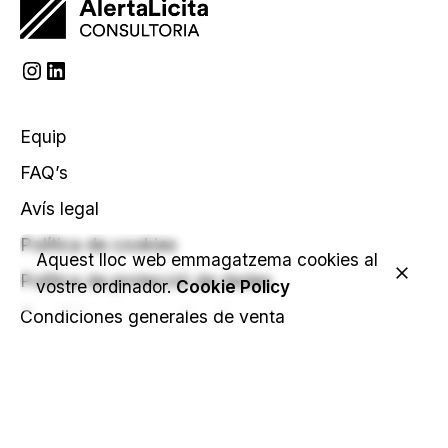
Equip
FAQ’s
Avís legal
Política de cookies
Aquest lloc web emmagatzema cookies al
Política de protecció de dades
vostre ordinador.
Cookie Policy
Condiciones generales de venta
C. Francesc Coll i Turbau, 5 entresol 1a
17001 Girona
+34 649 799 172